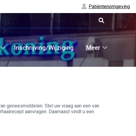
Patiëntenomgeving
Inschrijving/Wijziging
Meer
Hoofdm
Informatie
Meer
submenu
submenu
 van geneesmiddelen. Stel uw vraag aan een van
haalrecept aanvragen. Daarnaast vindt u een