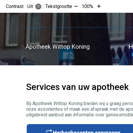
Tekst
Tekst
Contrast
Tekstgrootte
100%
Uit
verkleinen
vergroten
met
met
10%
10%
Apotheek Wittop Koning
H
Services van uw apotheek
Bij Apotheek Wittop Koning bieden wij u graag pers
onze assistentes of maak een afspraak met de apot
uitgebreid aanbod aan informatie over geneesmidde
Herhaalrecepten aanvragen