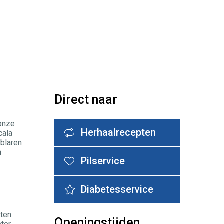
Direct naar
 onze
Herhaalrecepten
cala
 blaren
m
Pilservice
Diabetesservice
ten.
Openingstijden