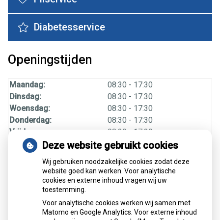
Diabetesservice
Openingstijden
Maandag:
08:30 - 17:30
Dinsdag:
08:30 - 17:30
Woensdag:
08:30 - 17:30
Donderdag:
08:30 - 17:30
Vrijdag:
08:30 - 17:30
Deze website gebruikt cookies
Farmacotherapeutisch Kompas
Wij gebruiken noodzakelijke cookies zodat deze
website goed kan werken. Voor analytische
cookies en externe inhoud vragen wij uw
Het Farmacotherapeutisch Kompas van het
College voor
toestemming.
zorgverzekeringen
biedt informatie over in Nederland
Voor analytische cookies werken wij samen met
verkrijgbare geneesmiddelen. Alle geneesmiddelen zijn
Matomo en Google Analytics. Voor externe inhoud
voorzien van duidelijke voorschrijf- en toepassingadviezen.