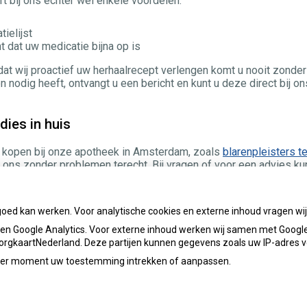
t bij ons echter wel enkele voordelen:
tielijst
t dat uw medicatie bijna op is
at wij proactief uw herhaalrecept verlengen komt u nooit zonder
 nodig heeft, ontvangt u een bericht en kunt u deze direct bij on
dies in huis
t kopen bij onze apotheek in Amsterdam, zoals
blarenpleisters t
ij ons zonder problemen terecht. Bij vragen of voor een advies ku
bruiken.
goed kan werken. Voor analytische cookies en externe inhoud vragen w
n Google Analytics. Voor externe inhoud werken wij samen met Google
 ZorgkaartNederland. Deze partijen kunnen gegevens zoals uw IP-adres 
ieder moment uw toestemming intrekken of aanpassen.