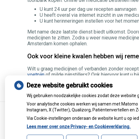
toonbank kopen. Online uw medicatie bestellen heef
U kunt 24 uur per dag uw recepten aanvragen
U heeft overal via internet inzicht in uw medica
U kunt herinneringen instellen voor het momen
Met name deze laatste dienst biedt uitkomst. Doord
medicijnen te zitten. Zodra u weer nieuwe medicijnen
Amsterdam komen ophalen.
Ook voor kleine kwalen hebben wij reme
Wilt u graag medicijnen of verbanden zonder recep
voetpijn
of milde pijnstillers? Ook hiervoor kunt u b
bellen naar
020-6181178
of ons
contactformulier
ge
Deze website gebruikt cookies
Wij gebruiken noodzakelijke cookies zodat deze website 
Voor analytische cookies werken wij samen met Matomo e
Instagram, X (Twitter), Qualizorg, Patiëntenvertellen en
Via Cookie-instellingen onderaan de website kunt u op 
Lees meer over onze Privacy- en Cookieverklaring.
Uw Zorg Online
|
Beheer