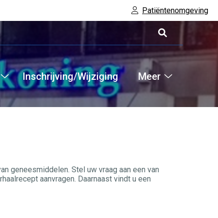
Patiëntenomgeving
Inschrijving/Wijziging
Meer
Hoofdm
Informatie
Meer
submenu
submenu
 van geneesmiddelen. Stel uw vraag aan een van
haalrecept aanvragen. Daarnaast vindt u een