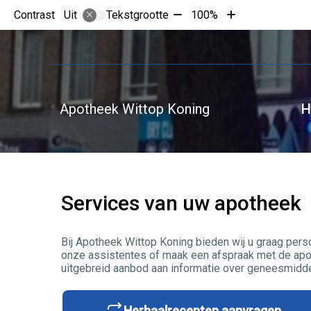
Tekst
Tekst
Contrast
Tekstgrootte
100%
Uit
verkleinen
vergroten
met
met
10%
10%
Apotheek Wittop Koning
H
Services van uw apotheek
Bij Apotheek Wittop Koning bieden wij u graag pers
onze assistentes of maak een afspraak met de apot
uitgebreid aanbod aan informatie over geneesmidde
Herhaalrecepten aanvragen