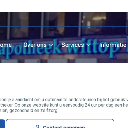
ome
Over ons
Services
Informatie
Over
Services
ons
submenu
submenu
oonlijke aandacht om u optimaal te ondersteunen bij het gebruik
heker. Op onze website kunt u eenvoudig 24 uur per dag een her
len, gezondheid en zelfzorg.
Contact opnemen