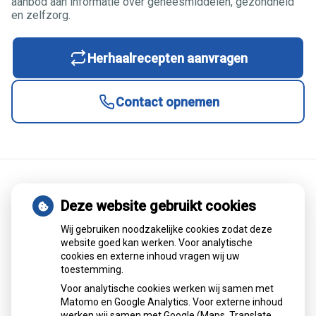
aanbod aan informatie over geneesmiddelen, gezondheid
en zelfzorg.
Herhaalrecepten aanvragen
Contact opnemen
Deze website gebruikt cookies
Wat is het RS-virus en waaraan
herken je het?
Wij gebruiken noodzakelijke cookies zodat deze
website goed kan werken. Voor analytische
cookies en externe inhoud vragen wij uw
Het RS-virus veroorzaakt vooral in herfst en winter
toestemming.
luchtweginfecties bij baby’s, jonge kinderen en kwetsbare
Voor analytische cookies werken wij samen met
ouderen. Klachten variëren van verkoudheid tot ernstige
Matomo en Google Analytics. Voor externe inhoud
benauwdheid. Meestal geneest het vanzelf, maar soms is
werken wij samen met Google (Maps, Translate