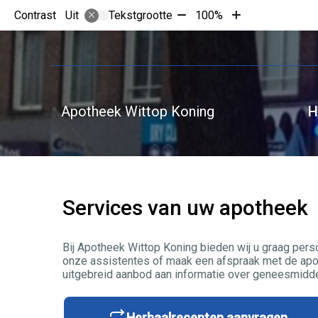
Tekst
Tekst
Contrast
Tekstgrootte
100%
Uit
verkleinen
vergroten
met
met
10%
10%
Apotheek Wittop Koning
H
Services van uw apotheek
Bij Apotheek Wittop Koning bieden wij u graag pers
onze assistentes of maak een afspraak met de apot
uitgebreid aanbod aan informatie over geneesmidde
Herhaalrecepten aanvragen