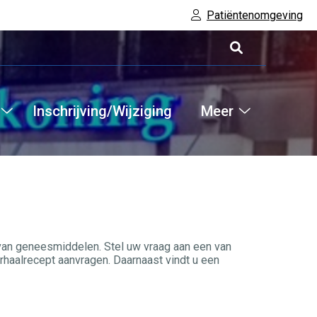
Patiëntenomgeving
Inschrijving/Wijziging
Meer
Hoofdm
Informatie
Meer
submenu
submenu
 van geneesmiddelen. Stel uw vraag aan een van
haalrecept aanvragen. Daarnaast vindt u een