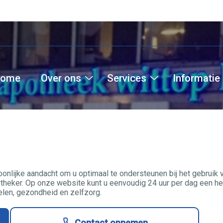
ome
Over ons
Services
Informatie
Over
Services
ons
submenu
submenu
oonlijke aandacht om u optimaal te ondersteunen bij het gebruik
heker. Op onze website kunt u eenvoudig 24 uur per dag een her
len, gezondheid en zelfzorg.
Contact opnemen