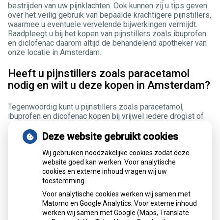
bestrijden van uw pijnklachten. Ook kunnen zij u tips geven
over het veilig gebruik van bepaalde krachtigere pijnstillers,
waarmee u eventuele vervelende bijwerkingen vermijdt.
Raadpleegt u bij het kopen van pijnstillers zoals ibuprofen
en diclofenac daarom altijd de behandelend apotheker van
onze locatie in Amsterdam.
Heeft u pijnstillers zoals paracetamol
nodig en wilt u deze kopen in Amsterdam?
Tegenwoordig kunt u pijnstillers zoals paracetamol,
ibuprofen en dicofenac kopen bij vrijwel iedere drogist of
supermarkt in Amsterdam. Toch raden wij u aan om deze
aan te schaffen in onze apotheek. Onze deskundige
Deze website gebruikt cookies
apothekers kunnen u namelijk gericht adviseren over het
gebruik van deze pijnstillers, bijvoorbeeld als u al andere
Wij gebruiken noodzakelijke cookies zodat deze
medicijnen zoals
website goed kan werken. Voor analytische
naproxen
slikt. Zo wordt u tijdig
gewaarschuwd over mogelijk schadelijke bijwerkingen.
cookies en externe inhoud vragen wij uw
Denk aan uw eigen gezondheid en kom uw pijnstillers dan
toestemming.
ook kopen bij Apotheek/Pharmacy Wittop Koning te
Voor analytische cookies werken wij samen met
Amsterdam.
Matomo en Google Analytics. Voor externe inhoud
werken wij samen met Google (Maps, Translate